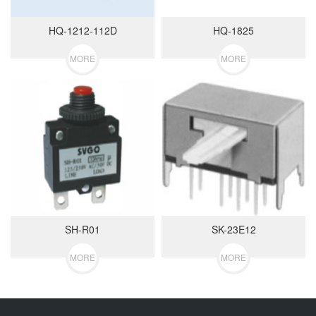
HQ-1212-112D
HQ-1825
MORE
MORE
SH-R01
SK-23E12
MORE
MORE