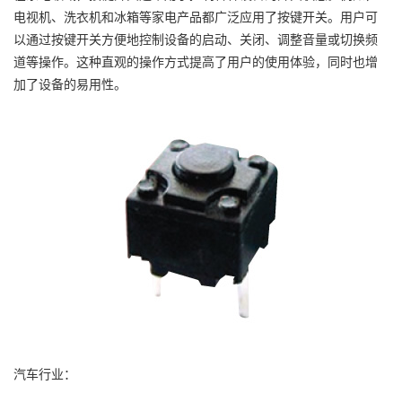
电视机、洗衣机和冰箱等家电产品都广泛应用了按键开关。用户可
以通过按键开关方便地控制设备的启动、关闭、调整音量或切换频
道等操作。这种直观的操作方式提高了用户的使用体验，同时也增
加了设备的易用性。
汽车行业：