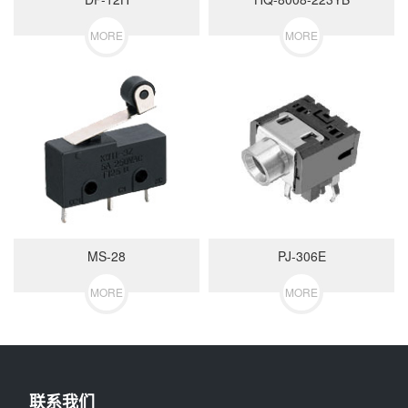
MORE
MORE
MS-28
PJ-306E
MORE
MORE
联系我们