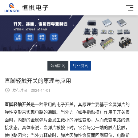
公司新闻
行业资讯
直脚轻触开关的原理与应用
发布时间：2024-11-01
直脚轻触开关
是一种常用的电子开关，其原理主要基于金属弹片的
弹性变形来实现电路的通断。当外力（如手指触摸）作用于开关表
面时，内部的金属弹片会发生微小的弹性变形，从而改变电路的连
接状态。具体来说，当弹片被按下时，它会与另一端的触点接触，
使电路闭合；当外力释放时，弹片因弹性恢复而回到原位，电路断