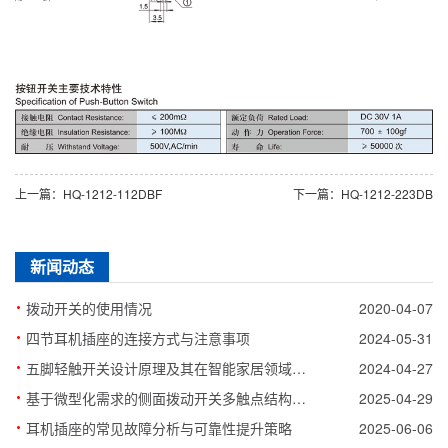
上一篇：HQ-1212-112DBF
下一篇：HQ-1212-223DB
新闻动态
·
拨动开关的使用情况
2020-04-07
·
四节耳机插座的连接方式与注意事项
2024-05-31
·
五脚轻触开关设计原理及其在智能家居领域的应用探索
2024-04-27
·
基于微型化需求的侧面拨动开关多触点结构优化设计
2025-04-29
·
耳机插座的常见故障分析与可靠性提升策略
2025-06-06