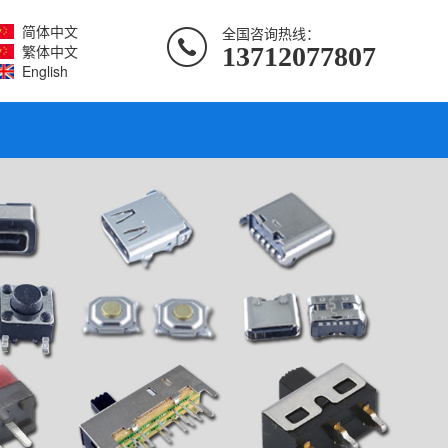
简体中文
全国咨询热线：
繁体中文
13712077807
English