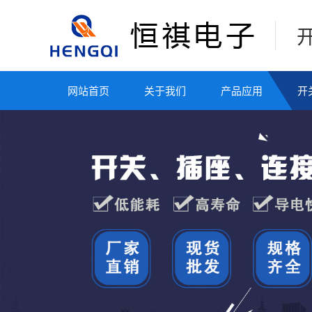
网站首页
关于我们
产品应用
开