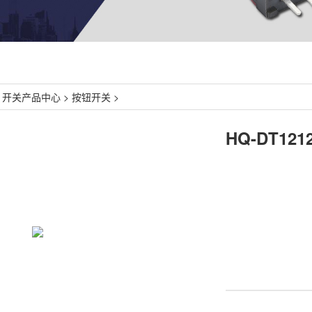
>
开关产品中心
>
按钮开关
>
HQ-DT121