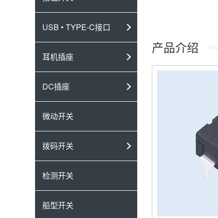
USB • TYPE-C接口
产品介绍
耳机插座
DC插座
微动开关
拨码开关
检测开关
船型开关