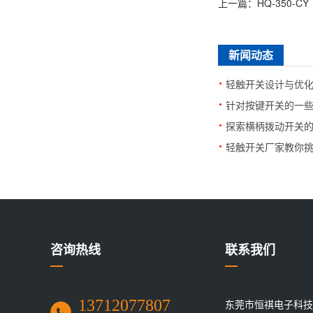
上一篇：HQ-350-CY
新闻动态
·
轻触开关设计与优
·
针对按键开关的一
·
探索横柄拨动开关
·
轻触开关厂家教你
咨询热线
联系我们
13712077807
东莞市恒祺电子科技