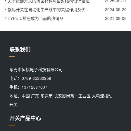
·
关于按键开关的抗菌材料与密封结构设计验证
2025-09-17
·
拨码开关在自动化生产线中的关键作用及优化策略
2024-05-20
·
TYPE-C插座成为当前的热销品
2021-08-06
联系我们
东莞市恒祺电子科技有限公司
电话：0769-85330959
手机：13712077807
地址：中国 广东 东莞市 长安厦岗笫一工业区 大电流拨动
开关
开关产品中心