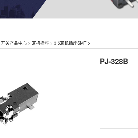
>
开关产品中心
>
耳机插座
>
3.5耳机插座SMT
>
PJ-328B