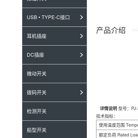
USB • TYPE-C接口
产品介绍
耳机插座
DC插座
微动开关
拨码开关
详情说明
型号：PJ-
检测开关
技术指标：
使用温度范围 Temper
船型开关
额定负荷 Rated Loa