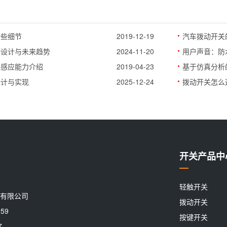
·
一些细节
2019-12-19
汽车拨动开关
·
新设计与未来趋势
2024-11-20
用户声音：防
·
和感应能力介绍
2019-04-23
基于仿真分析
·
设计与实现
2025-12-24
拨动开关怎么
开关产品中
轻触开关
有限公司
拨动开关
59
按键开关
7