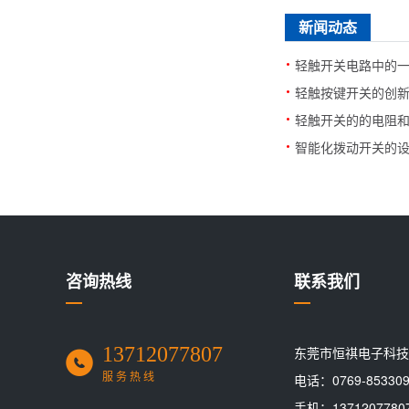
新闻动态
·
轻触开关电路中的
·
轻触按键开关的创
·
轻触开关的的电阻
·
智能化拨动开关的
咨询热线
联系我们
13712077807
东莞市恒祺电子科技
服务热线
电话：0769-853309
手机：1371207780