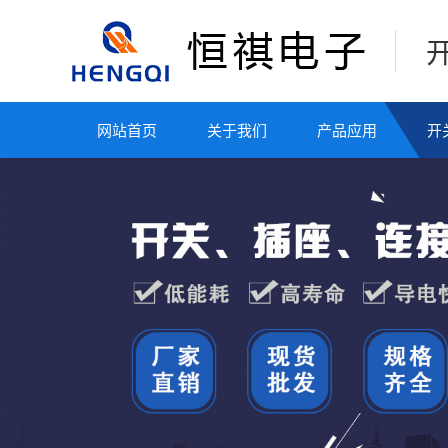
网站首页
关于我们
产品应用
开