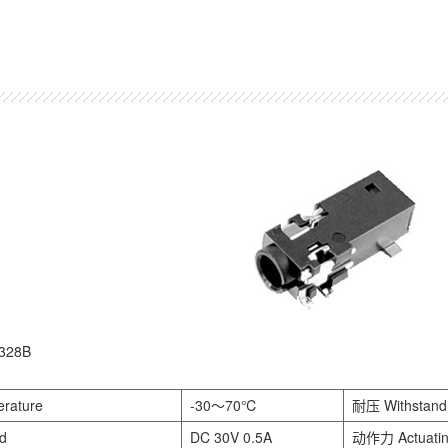
328B
ature
-30～70℃
耐压 Withstand 
d
DC 30V 0.5A
动作力 Actuatin