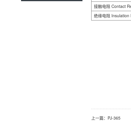
接触电阻 Contact Re
绝缘电阻 Insulation 
上一篇：PJ-365