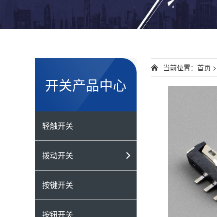
当前位置：
首页
开关产品中心
轻触开关
拨动开关
按键开关
按钮开关