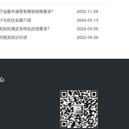
疗设备中通常有哪些特殊要求？
2023-11-28
计与优化全面介绍
2024-03-13
关如何满足多样化应用需求？
2024-03-09
的相关知识论述
2022-09-29
心