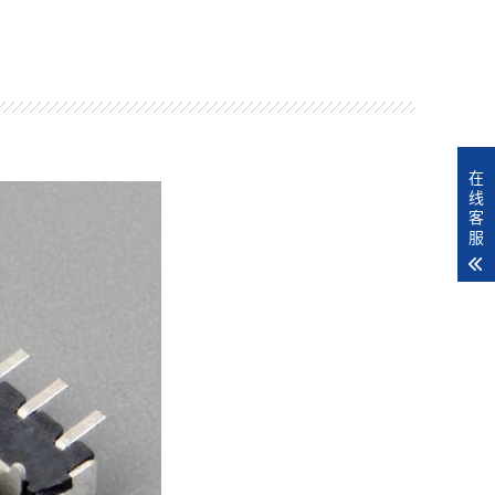
在
线
客
服