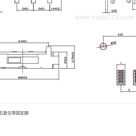
18右复位带固定脚