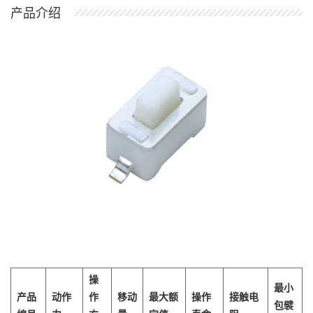
产品介绍
操
最小
产品
动作
作
移动
最大额
操作
接触电
包襞