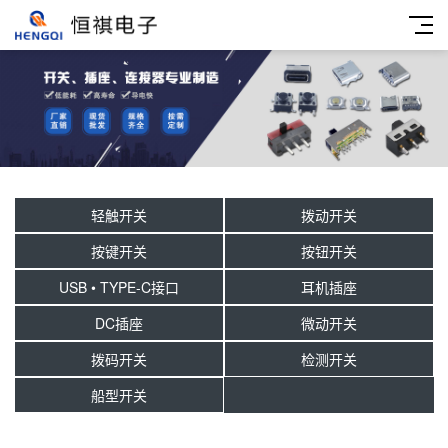
轻触开关
拨动开关
按键开关
按钮开关
USB • TYPE-C接口
耳机插座
DC插座
微动开关
拨码开关
检测开关
船型开关