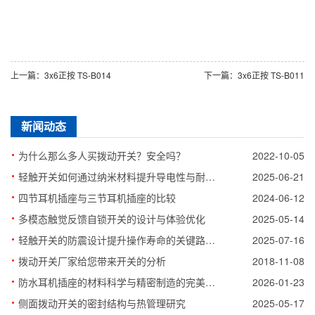
上一篇：3x6正按 TS-B014
下一篇：3x6正按 TS-B011
新闻动态
·
为什么那么多人买拨动开关？安全吗？
2022-10-05
·
轻触开关如何通过纳米材料提升导电性与耐用性？
2025-06-21
·
四节耳机插座与三节耳机插座的比较
2024-06-12
·
多模态触觉反馈自锁开关的设计与体验优化
2025-05-14
·
轻触开关的防震设计提升操作寿命的关键路径分析
2025-07-16
·
拨动开关厂家给您带来开关的分析
2018-11-08
·
防水耳机插座的材料科学与精密制造的完美融合
2026-01-23
·
侧面拨动开关的密封结构与热管理研究
2025-05-17