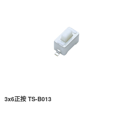
3x6正按 TS-B013