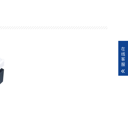
在
线
客
服