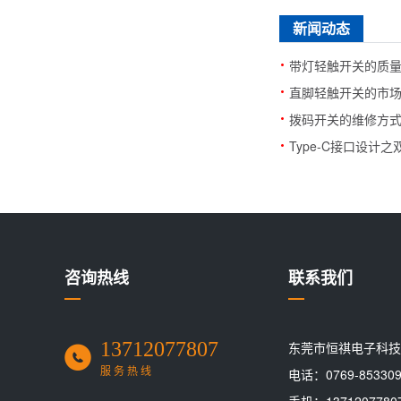
新闻动态
·
带灯轻触开关的质
·
直脚轻触开关的市
·
拨码开关的维修方
·
Type-C接口设计
咨询热线
联系我们
13712077807
东莞市恒祺电子科技
服务热线
电话：0769-853309