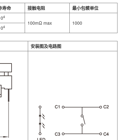
作寿命
接触电阻
最小包襞单位
4
10
100mΩ max
1000
4
10
安装图及电路图