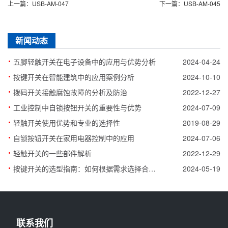
上一篇：USB-AM-047
下一篇：USB-AM-045
新闻动态
·
五脚轻触开关在电子设备中的应用与优势分析
2024-04-24
·
按键开关在智能建筑中的应用案例分析
2024-10-10
·
拨码开关接触腐蚀故障的分析及防治
2022-12-27
·
工业控制中自锁按钮开关的重要性与优势
2024-07-09
·
轻触开关使用优势和专业的选择性
2019-08-29
·
自锁按钮开关在家用电器控制中的应用
2024-07-06
·
轻触开关的一些部件解析
2022-12-29
·
按键开关的选型指南：如何根据需求选择合适的开关
2024-05-19
联系我们