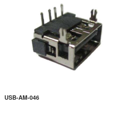
USB-AM-046