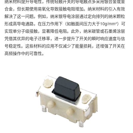
纳米材料提升导电性，传统轻触开关的导电触点多采用银合金或金
合金，但长期使用易氧化导致接触电阻增加。纳米材料的引入有效
解决了这一问题。例如，纳米银导电涂层通过定向排列的纳米颗粒
形成高导电通路，在压力作用下（如触面间压力大于10g/mm²）可
实现单分子级接触，显著降低电阻。此外，纳米碳管或石墨烯涂层
凭借其优异的电子迁移率，进一步提升了开关的瞬时响应速度与信
号稳定性。这些材料的应用不仅减少了能量损耗，还增强了开关在
高频操作中的可靠性。